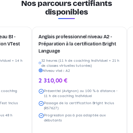
Nos parcours certifiants
disponibles
-
Anglais professionnel niveau A2 -
Anglai
est
Préparation à la certification Bright
Prépar
Language
Langu
 14 h
32 heures (11 h de coaching individuel + 21 h
21 heu
de classes virtuelles tutorées)
de cla
Niveau visé :
A2
Nivea
2 310,00 €
1 65
ng
Présentiel (Avignon) ou 100 % à distance ·
Prés
11 h de coaching individuel
7 h 
lus
Passage de la certification Bright inclus
Pass
(RS7627)
(RS7
Progression pas à pas adaptée aux
Cont
débutants
d'ac