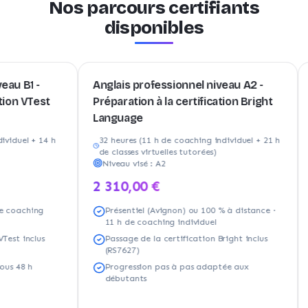
Nos parcours certifiants
disponibles
-
Anglais professionnel niveau A2 -
Anglai
est
Préparation à la certification Bright
Prépar
Language
Langu
 14 h
32 heures (11 h de coaching individuel + 21 h
21 heu
de classes virtuelles tutorées)
de cla
Niveau visé :
A2
Nivea
2 310,00 €
1 65
ng
Présentiel (Avignon) ou 100 % à distance ·
Prés
11 h de coaching individuel
7 h 
lus
Passage de la certification Bright inclus
Pass
(RS7627)
(RS7
Progression pas à pas adaptée aux
Cont
débutants
d'ac