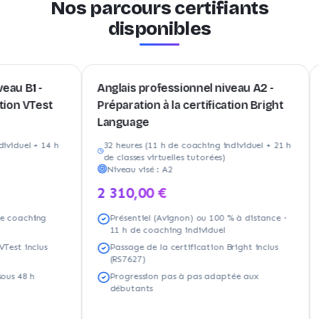
Nos parcours certifiants
disponibles
 -
Anglais professionnel niveau A2 -
Angla
Test
Préparation à la certification Bright
Prépa
Language
Lang
+ 14 h
32 heures (11 h de coaching individuel + 21 h
21 he
de classes virtuelles tutorées)
de cl
Niveau visé :
A2
Nive
2 310,00 €
1 65
ing
Présentiel (Avignon) ou 100 % à distance ·
Pré
11 h de coaching individuel
7 h
clus
Passage de la certification Bright inclus
Pas
(RS7627)
(RS
h
Progression pas à pas adaptée aux
Con
débutants
d'a