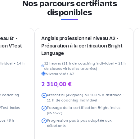
Nos parcours certifiants
disponibles
-
Anglais professionnel niveau A2 -
Anglai
est
Préparation à la certification Bright
Prépar
Language
Langu
 14 h
32 heures (11 h de coaching individuel + 21 h
21 heu
de classes virtuelles tutorées)
de clas
Niveau visé :
A2
Nivea
2 310,00 €
1 650
ng
Présentiel (Avignon) ou 100 % à distance ·
Prése
11 h de coaching individuel
7 h d
us
Passage de la certification Bright inclus
Passa
(RS7627)
(RS76
Progression pas à pas adaptée aux
Conte
débutants
d'act